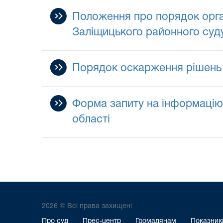
Положення про порядок органі
Заліщицького районного суду
Порядок оскарження рішень 
Форма запиту на інформацію,
області
2026 © Всі права захищені
Про суд
Прес-центр
Громадянам
Показники