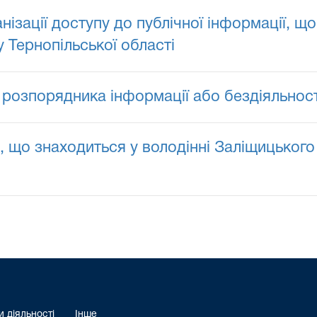
зації доступу до публічної інформації, що
 Тернопільської області
розпорядника інформації або бездіяльност
 що знаходиться у володінні Заліщицького
 діяльності
Інше