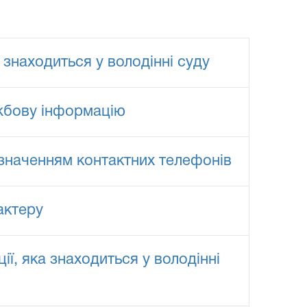
 знаходиться у володінні суду
ужбову інформацію
зазначенням контактних телефонів
актеру
ії, яка знаходиться у володінні