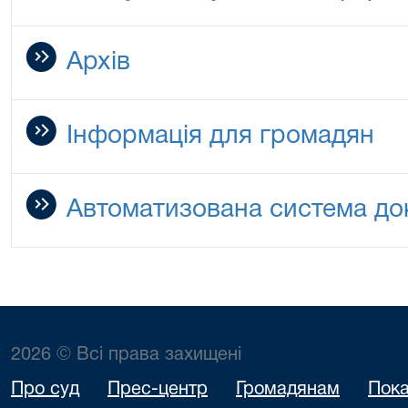
Архів
Інформація для громадян
Автоматизована система до
2026 © Всі права захищені
Про суд
Прес-центр
Громадянам
Пока