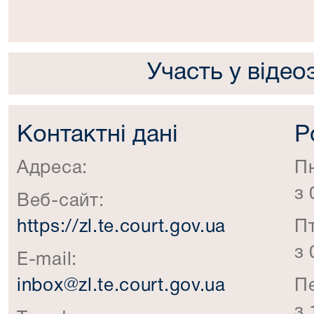
Участь у відео
Контактні дані
Р
Адреса:
П
з 
Веб-сайт:
https://zl.te.court.gov.ua
П
з 
E-mail:
inbox@zl.te.court.gov.ua
П
з 