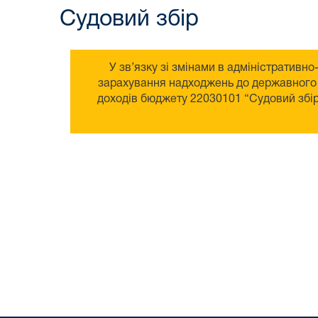
Судовий збір
У зв’язку зі змінами в адміністративно
зарахування надходжень до державного т
доходів бюджету 22030101 “Судовий збір 