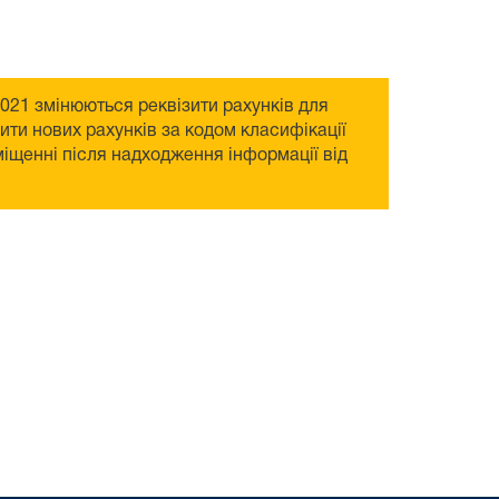
.2021 змінюються реквізити рахунків для
ти нових рахунків за кодом класифікації
міщенні після надходження інформації від