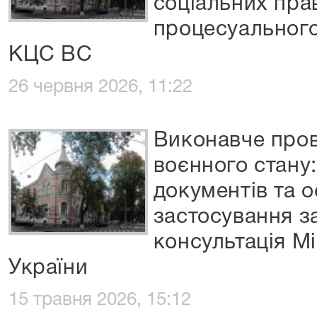
соціальних пра
процесуального
КЦС ВС
26 червня 2026, 11:22
Виконавче про
воєнного стану
документів та 
застосування з
консультація Мі
України
15 травня 2026, 15:12