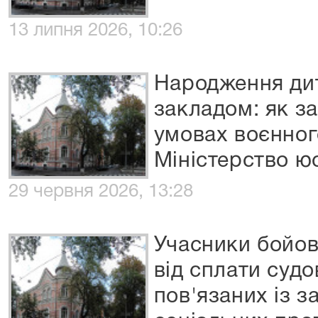
13 липня 2026, 10:26
Народження ди
закладом: як з
умовах воєнног
Міністерство юс
29 червня 2026, 13:28
Учасники бойов
від сплати судо
пов'язаних із з