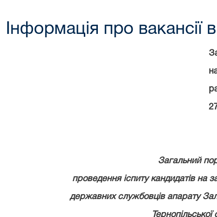
Інформація про вакансії в
З
н
р
2
З
агальний по
проведення іспиту кандидатів на 
державних службовців
апарату Зал
Тернопільської 