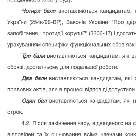
працівника апарату суду.
Чотири бали
виставляються кандидатам, я
України (254к/96-ВР), Законів України "Про де
запобігання і протидії корупції" (3206-17) і дост
урахуванням специфіки функціональних обов'язкі
Три бали
виставляються кандидатам, які в
обсязі, достатньому для подальшої роботи.
Два бали
виставляються кандидатам, які 
правових актів, але в процесі відповіді допустили
Один бал
виставляється кандидатам, які н
строк.
4.2. Після закінчення часу, відведеного на
відповідей та їх оцінювання всіма членами конку