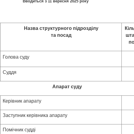
Вводиться з 11 вересня 2025 року
Назва структурного підрозділу
Кіл
та посад
шт
п
Голова суду
Суддя
Апарат суду
Керівник апарату
Заступник керівника апарату
Помічник судді