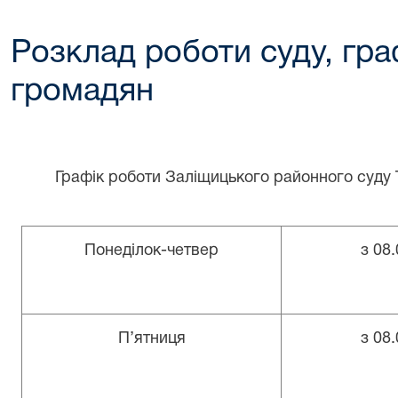
Розклад роботи суду, гр
громадян
Г
рафік роботи Заліщицького районного суду Т
Понеділок-четвер
з 08.
П
’
ятниця
з 08
.