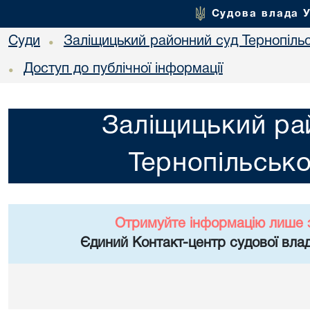
Судова влада 
Суди
Заліщицький районний суд Тернопільс
•
Доступ до публічної інформації
•
Заліщицький ра
Тернопільсько
Отримуйте інформацію лише 
Єдиний Контакт-центр судової влад