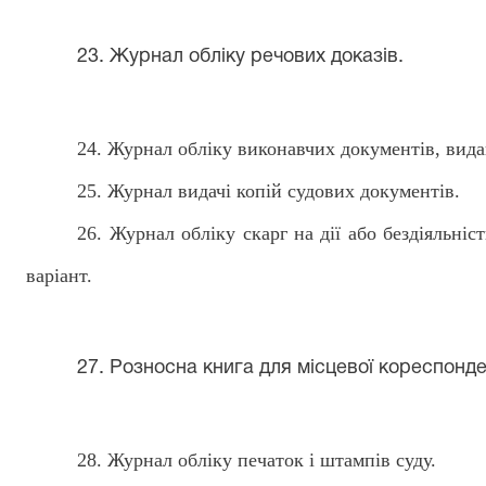
2
3
. Журнал обліку речових доказів
.
2
4
. Журнал обліку виконавчих документів, вида
2
5
. Журнал видачі копій судових документів.
2
6
. Журнал обліку скарг на дії або бездіяльні
варіант.
2
7
. Розносна книга для місцевої кореспонде
28
. Журнал обліку печаток і штампів суду.