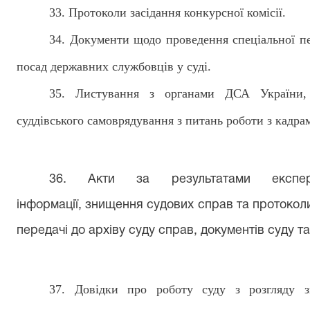
3
3
. Протоколи засідання конкурсної комісії.
3
4
. Документи щодо проведення спеціальної пе
посад державних службовців у суді.
3
5
. Листування з органами ДСА України, 
суддівського самоврядування з питань роботи з кадр
3
6. Акти
за результатами експер
інформації, знищення судових справ та протоколи 
передачі до архіву суду справ, документів суду та
3
7
. Довідки про роботу суду з розгляду з