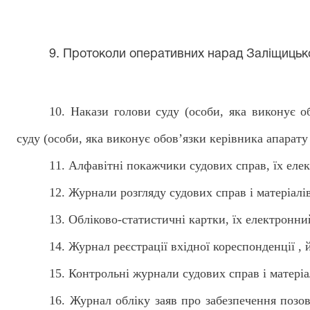
9. Протоколи оперативних нарад Заліщицьк
1
0
. Накази голови суду (особи, яка виконує о
суду (особи, яка виконує обов’язки керівника апарату 
1
1
. Алфавітні покажчики судових справ, їх еле
1
2
. Журнали розгляду судових справ
і
матеріалі
1
3
. Обліково-статистичні картки, їх електронни
1
4
. Журнал реєстрації вхідної кореспонденції , 
1
5
. Контрольні журнали судових справ і матеріа
1
6
. Журнал обліку заяв про забезпечення позов