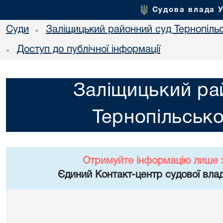
Судова влада 
Суди
Заліщицький районний суд Тернопільс
•
Доступ до публічної інформації
•
Заліщицький ра
Тернопільсько
Отримуйте інформацію лише 
Єдиний Контакт-центр судової влад