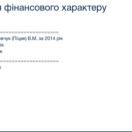
я фінансового характеру
====================
чук (Піцик) В.М. за 2014 рік
ік
ік
====================
к