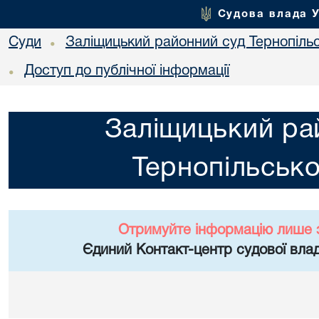
Судова влада 
Суди
Заліщицький районний суд Тернопільс
•
Доступ до публічної інформації
•
Заліщицький ра
Тернопільсько
Отримуйте інформацію лише 
Єдиний Контакт-центр судової влад