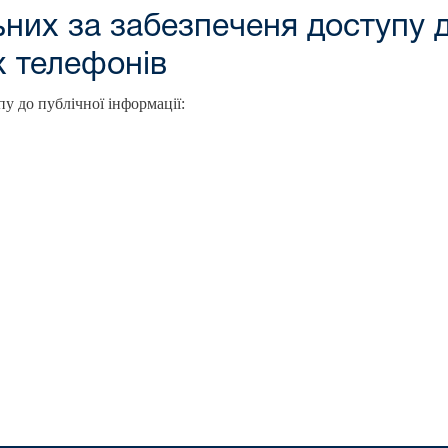
ьних за забезпеченя доступу д
х телефонів
пу до публічної інформації: