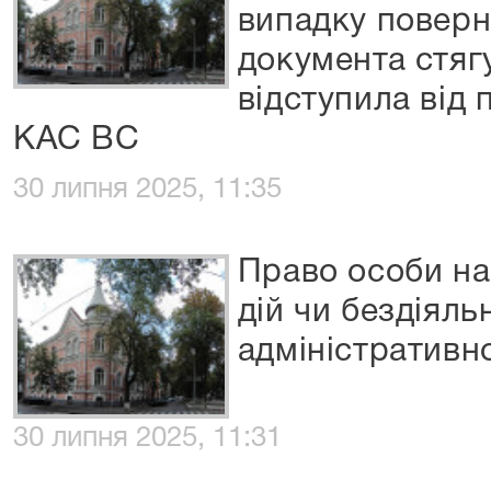
випадку поверн
документа стяг
відступила від
КАС ВС
30 липня 2025, 11:35
Право особи на
дій чи бездіяль
адміністративн
30 липня 2025, 11:31