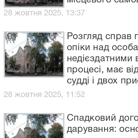
місцевого само
28 жовтня 2025, 13:37
Розгляд справ 
опіки над особа
недієздатними 
процесі, має ві
судді і двох п
28 жовтня 2025, 11:52
Спадковий догов
дарування: осно