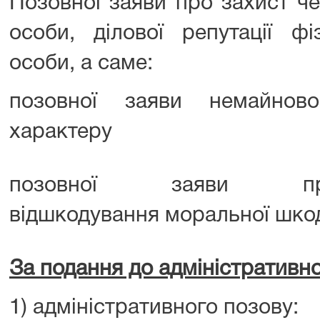
Позовної заяви про захист чес
особи, ділової репутації ф
особи, а саме:
позовної заяви немайново
характеру
позовної заяви п
відшкодування моральної шко
За подання до адміністративно
1) адміністративного позову: