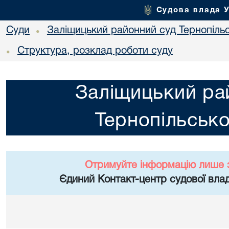
Судова влада 
Суди
Заліщицький районний суд Тернопільс
•
Структура, розклад роботи суду
•
Заліщицький ра
Тернопільсько
Отримуйте інформацію лише 
Єдиний Контакт-центр судової влад