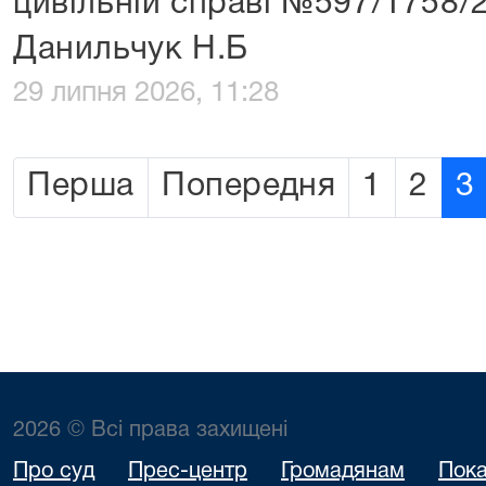
цивільній справі №597/1758/
Данильчук Н.Б
29 липня 2026, 11:28
Перша
Попередня
1
2
3
2026 © Всі права захищені
Про суд
Прес-центр
Громадянам
Пока