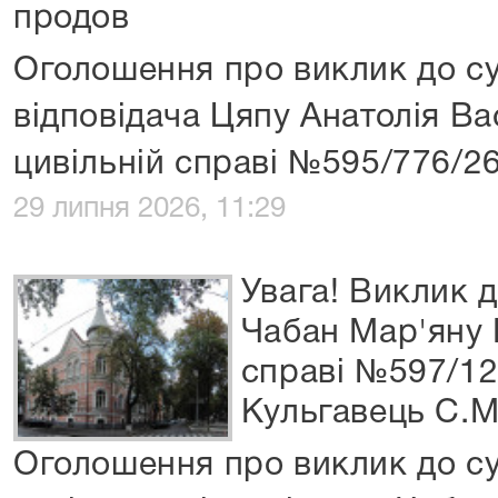
продов
Оголошення про виклик до су
відповідача Цяпу Анатолія В
цивільній справі №595/776/2
29 липня 2026, 11:29
Увага! Виклик д
Чабан Мар'яну 
справі №597/12
Кульгавець С.М
Оголошення про виклик до су