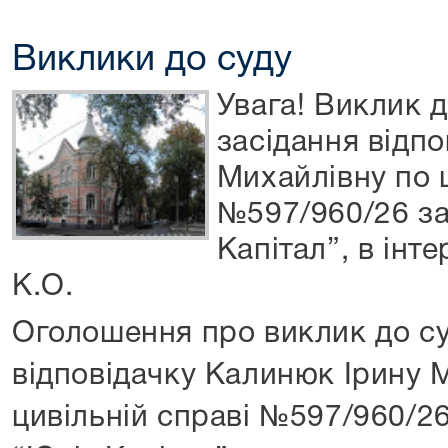
Виклики до суду
Увага! Виклик д
засідання відп
Михайлівну по ц
№597/960/26 з
Капітал”, в інт
К.О.
Оголошення про виклик до су
відповідачку Калинюк Ірину 
цивільній справі №597/960/2