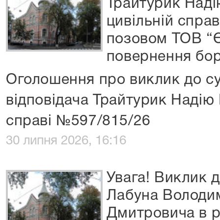
Трайтурик Наді
цивільній спра
позовом ТОВ “Є
повернення бор
Оголошення про виклик до су
відповідача Трайтурик Надію 
справі №597/815/26
30 липня 2026, 16:16
Увага! Виклик д
Лабуна Володи
Дмитровича в р