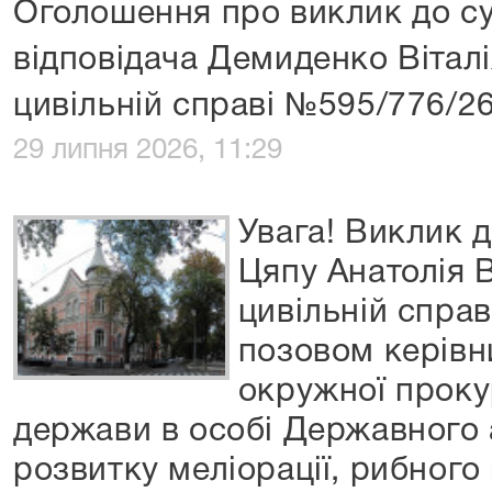
Оголошення про виклик до су
відповідача Демиденко Вітал
цивільній справі №595/776/2
29 липня 2026, 11:29
Увага! Виклик д
Цяпу Анатолія 
цивільній спра
позовом керівн
окружної проку
держави в особі Державного 
розвитку меліорації, рибного