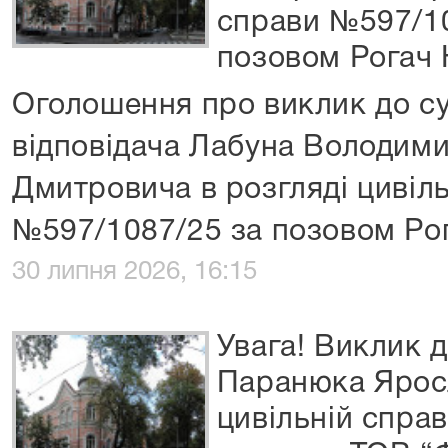
справи №597/10
позовом Рогач 
Оголошення про виклик до су
відповідача Лабуна Володим
Дмитровича в розгляді цивіл
№597/1087/25 за позовом Ро
30 липня 2026, 16:15
Увага! Виклик д
Паранюка Ярос
цивільній спра