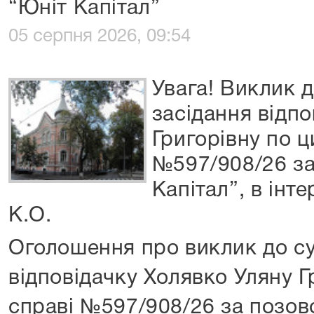
“Юніт Капітал”
05 серпня 2026, 09:54
Увага! Виклик д
засідання відп
Григорівну по ц
№597/908/26 з
Капітал”, в інт
К.О.
Оголошення про виклик до су
відповідачку Холявко Уляну Г
справі №597/908/26 за позов