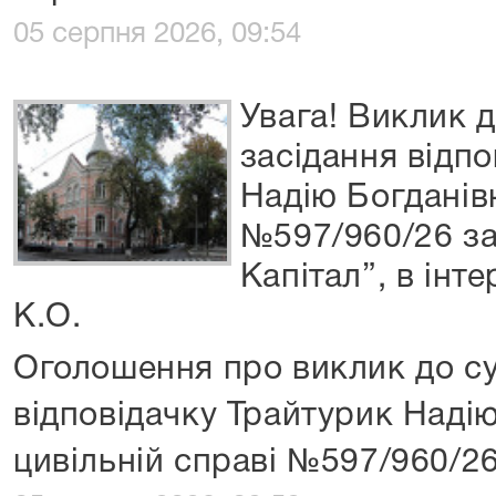
05 серпня 2026, 09:54
Увага! Виклик д
засідання відп
Надію Богданівн
№597/960/26 з
Капітал”, в інт
К.О.
Оголошення про виклик до су
відповідачку Трайтурик Надію
цивільній справі №597/960/2