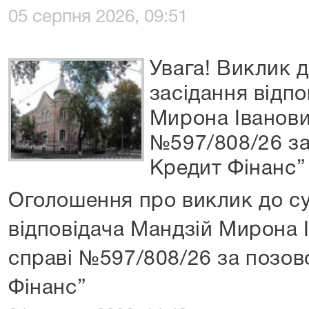
05 серпня 2026, 09:51
Увага! Виклик д
засідання відп
Мирона Іванови
№597/808/26 за
Кредит Фінанс”
Оголошення про виклик до су
відповідача Мандзій Мирона І
справі №597/808/26 за позо
Фінанс”