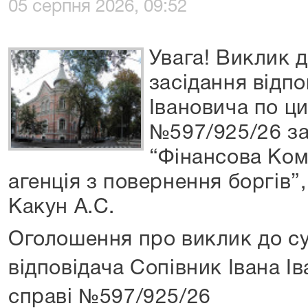
05 серпня 2026, 09:52
Увага! Виклик д
засідання відпо
Івановича по ци
№597/925/26 з
“Фінансова Ком
агенція з повернення боргів”,
Какун А.С.
Оголошення про виклик до су
відповідача Сопівник Івана І
справі №597/925/26