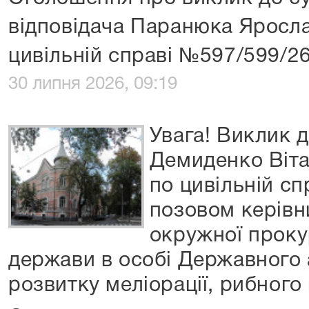
відповідача Паранюка Яросл
цивільній справі №597/599/2
30 липня 2026, 09:19
Увага! Виклик д
Демиденко Віт
по цивільній с
позовом керівн
окружної проку
держави в особі Державного 
розвитку меліорації, рибного