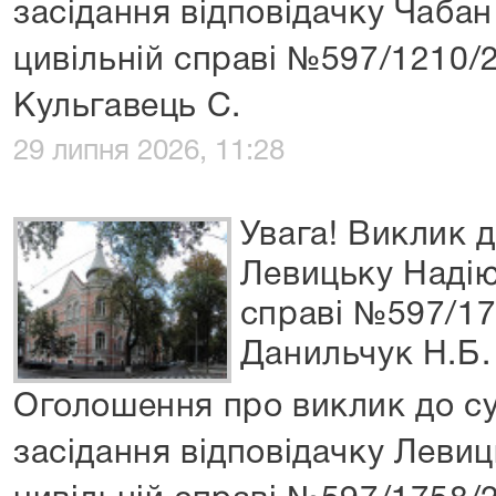
засідання відповідачку Чабан
цивільній справі №597/1210/
Кульгавець С.
29 липня 2026, 11:28
Увага! Виклик д
Левицьку Надію 
справі №597/17
Данильчук Н.Б.
Оголошення про виклик до су
засідання відповідачку Левиц