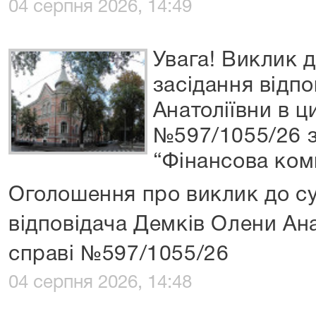
04 серпня 2026, 14:49
Увага! Виклик д
засідання відп
Анатоліївни в ц
№597/1055/26 
“Фінансова ком
Оголошення про виклик до су
відповідача Демків Олени Ана
справі №597/1055/26
04 серпня 2026, 14:48