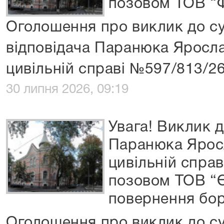
позовом ТОВ “Ф
Оголошення про виклик до су
відповідача Паранюка Яросл
цивільній справі №597/813/2
30 липня 2026, 09:19
Увага! Виклик д
Паранюка Ярос
цивільній спра
позовом ТОВ “Є
повернення бор
Оголошення про виклик до су