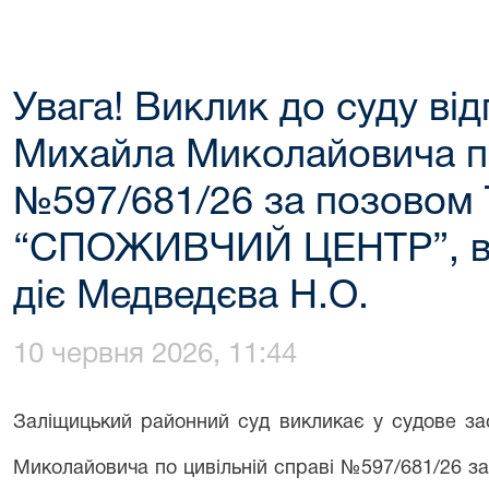
Увага! Виклик до суду ві
Михайла Миколайовича по
№597/681/26 за позовом
“СПОЖИВЧИЙ ЦЕНТР”, в і
діє Медведєва Н.О.
10 червня 2026, 11:44
Заліщицький районний суд викликає у судове за
Миколайовича по цивільній справі №597/681/26