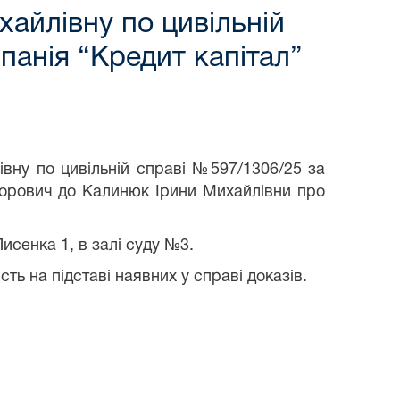
хайлівну по цивільній
анія “Кредит капітал”
вну по цивільній справі №597/1306/25 за
горович до Калинюк Ірини Михайлівни про
исенка 1, в залі суду №3.
ть на підставі наявних у справі доказів.