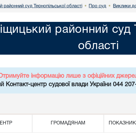
й районний суд Тернопільської області
Про суд
Виклики д
•
•
іщицький районний суд 
області
Отримуйте інформацію лише з офіційних джере
й Контакт-центр судової влади України 044 207
ЕНТР
ГРОМАДЯНАМ
ПОКАЗНИК