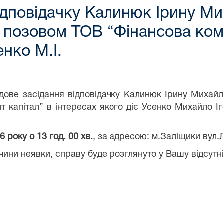
ідповідачку Калинюк Ірину Ми
 позовом ТОВ “Фінансова комп
енко М.І.
ове засідання відповідачку Калинюк Ірину Михайлі
 капітал” в інтересах якого діє Усенко Михайло І
 року о 13 год. 00 хв.
, за адресою: м.Заліщики вул.Л
ини неявки, справу буде розглянуто у Вашу відсутніс