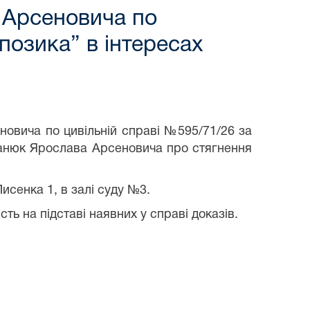
 Арсеновича по
позика” в інтересах
овича по цивільній справі №595/71/26 за
ранюк Ярослава Арсеновича про стягнення
исенка 1, в залі суду №3.
ть на підставі наявних у справі доказів.