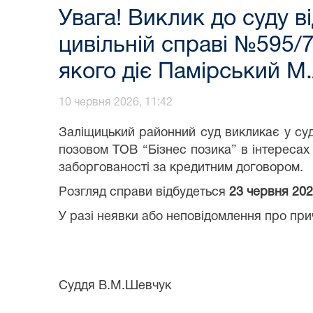
Увага! Виклик до суду 
цивільній справі №595/7
якого діє Памірський М.
10 червня 2026, 11:42
Заліщицький районний суд викликає у суд
позовом ТОВ “Бізнес позика” в інтереса
заборгованості за кредитним договором.
Розгляд справи відбудеться
23 червня 2026
У разі неявки або неповідомлення про прич
Суддя В.М.Шевчук