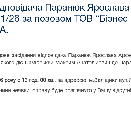
відповідача Паранюк Ярослава
1/26 за позовом ТОВ “Бізнес 
А.
ове засідання відповідача Паранюк Ярослава Арсен
х якого діє Памірський Максим Анатолійович до Па
 року о 13 год. 00 хв.
, за адресою: м.Заліщики вул.Л
ини неявки, справу буде розглянуто у Вашу відсутніс