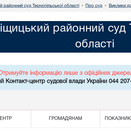
й районний суд Тернопільської області
Про суд
Виклики д
•
•
іщицький районний суд 
області
Отримуйте інформацію лише з офіційних джере
й Контакт-центр судової влади України 044 207
ЕНТР
ГРОМАДЯНАМ
ПОКАЗНИК