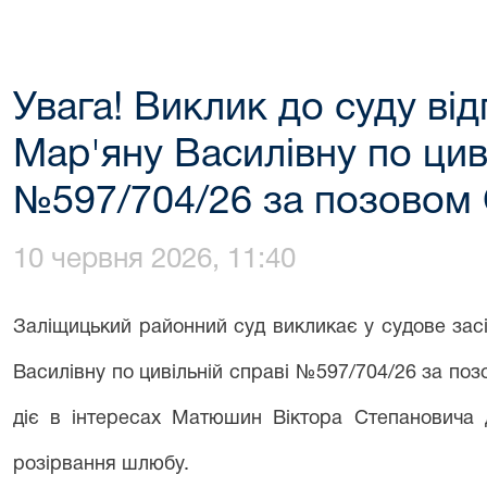
Увага! Виклик до суду в
Мар'яну Василівну по цив
№597/704/26 за позовом С
10 червня 2026, 11:40
Заліщицький районний суд викликає у судове за
Василівну по цивільній справі №597/704/26 за поз
діє в інтересах Матюшин Віктора Степанович
розірвання шлюбу.