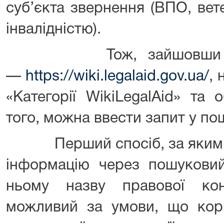
суб’єкта звернення (ВПО, вет
інвалідністю).
Тож, зайшовши на са
—
https://wiki.legalaid.gov.ua/
, 
«Категорії WikiLegalАid» та 
того, можна ввести запит у по
Перший спосіб, за яким м
інформацію через пошукови
ньому назву правової кон
можливий за умови, що кори