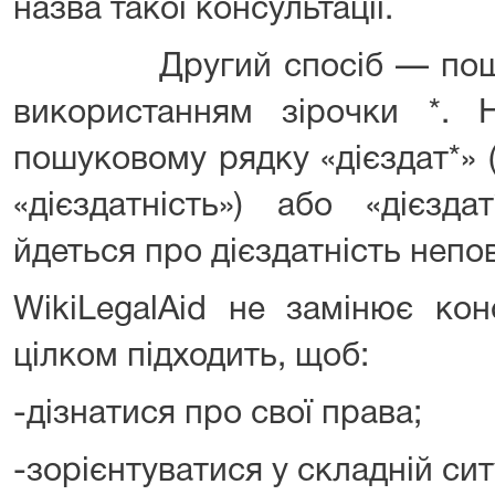
назва такої консультації.
Другий спосіб — пошук 
використанням зірочки *. 
пошуковому рядку «дієздат*» 
«дієздатність») або «дієзда
йдеться про дієздатність непов
WikiLegalAid не замінює кон
цілком підходить, щоб:
-дізнатися про свої права;
-зорієнтуватися у складній ситу