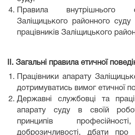
Правила внутрішнього с
Заліщицького районного суду 
працівників Заліщицького районн
ІІ. Загальні правила етичної повед
Працівники апарату Заліщицьк
дотримуватись вимог етичної по
Державні службовці та праці
апарату суду в своїй робот
принципів професійнос
доброзичливості, дбати про