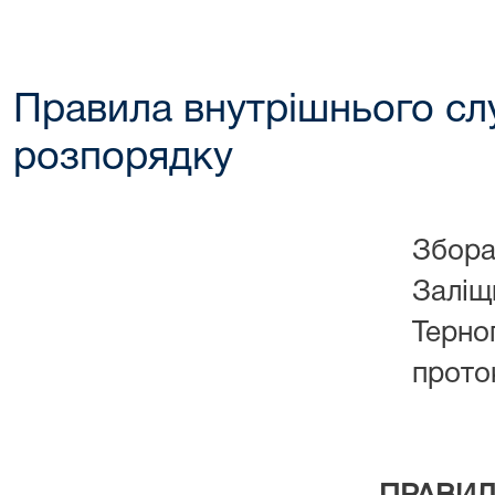
Правила внутрішнього с
розпорядку
З
бора
Заліщ
Терно
п
рото