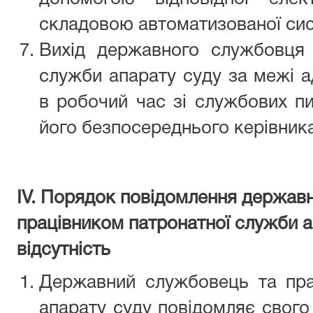
складовою автоматизованої си
Вихід державного службовця 
служби апарату суду за межі ад
в робочий час зі службових пи
його безпосереднього керівника
ІV. Порядок повідомлення держав
працівником патронатної служби а
відсутність
Державний службовець та пра
апарату суду повідомляє свого