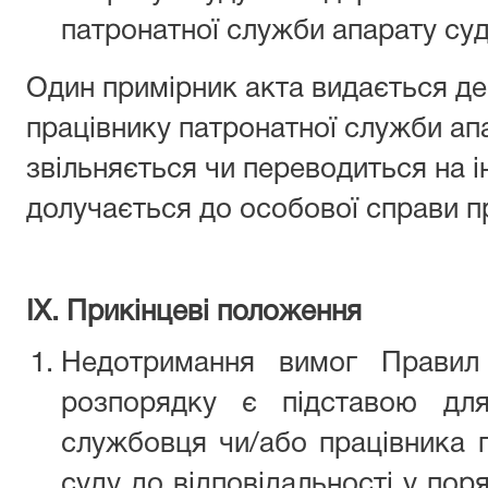
патронатної служби апарату суду
Один примірник акта видається 
працівнику патронатної служби апа
звільняється чи переводиться на і
долучається до особової справи п
ІХ. Прикінцеві положення
Недотримання вимог Правил 
розпорядку є підставою для
службовця чи/або працівника 
суду до відповідальності у по