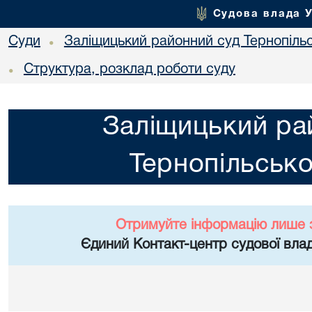
Судова влада 
Суди
Заліщицький районний суд Тернопільс
•
Структура, розклад роботи суду
•
Заліщицький ра
Тернопільсько
Отримуйте інформацію лише 
Єдиний Контакт-центр судової влад