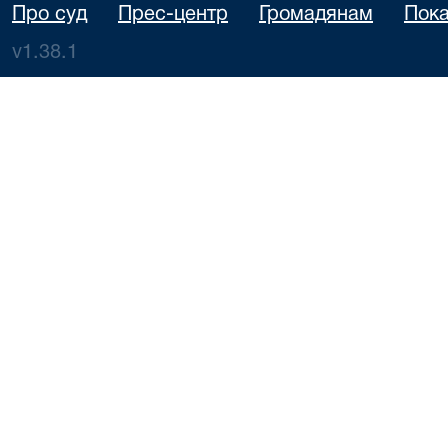
Про суд
Прес-центр
Громадянам
Пока
v1.38.1