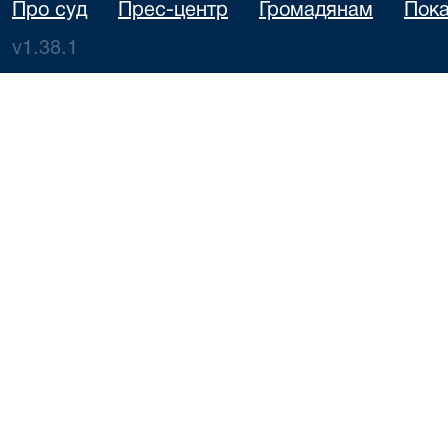
Про суд
Прес-центр
Громадянам
Пока
v1.38.1