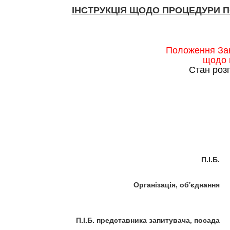
ІНСТРУКЦІЯ ЩОДО ПРОЦЕДУРИ 
Положення Зак
щодо 
Стан роз
П.І.Б.
Організація, об'єднання
П.І.Б. представника запитувача, посада